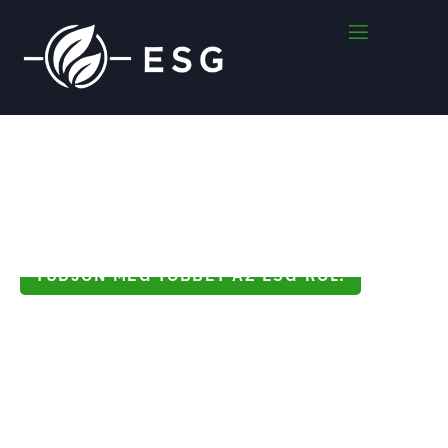
TUDJON MEG TÖBBET AZ ESG-RŐL!
Beszállítóként Vagy Szabályozási
Szempontból Érintett Az ESG-Vel?
Segítünk Az ESG Követelmények
Teljesítésében!