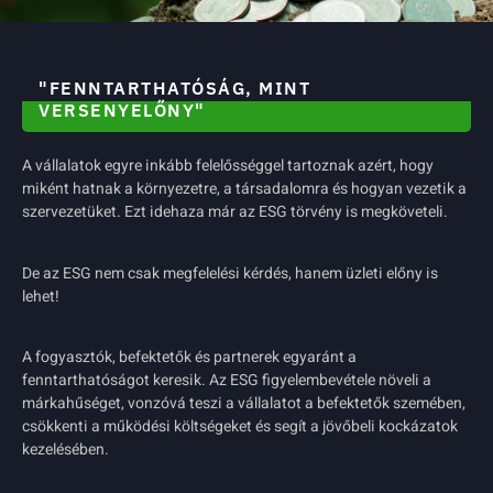
"FENNTARTHATÓSÁG, MINT
VERSENYELŐNY"
A vállalatok egyre inkább felelősséggel tartoznak azért, hogy
miként hatnak a környezetre, a társadalomra és hogyan vezetik a
szervezetüket. Ezt idehaza már az ESG törvény is megköveteli.
De az ESG nem csak megfelelési kérdés, hanem üzleti előny is
lehet!
A fogyasztók, befektetők és partnerek egyaránt a
fenntarthatóságot keresik. Az ESG figyelembevétele növeli a
márkahűséget, vonzóvá teszi a vállalatot a befektetők szemében,
csökkenti a működési költségeket és segít a jövőbeli kockázatok
kezelésében.