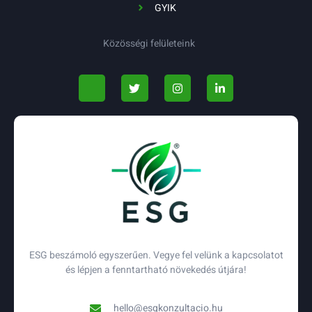
GYIK
Közösségi felületeink
ESG beszámoló egyszerűen. Vegye fel velünk a kapcsolatot
és lépjen a fenntartható növekedés útjára!
hello@esgkonzultacio.hu