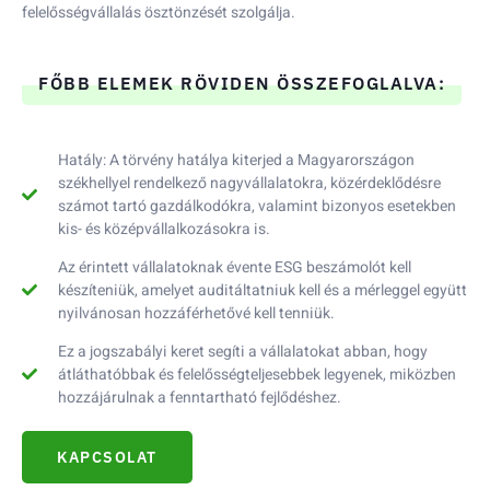
felelősségvállalás ösztönzését szolgálja.
FŐBB ELEMEK RÖVIDEN ÖSSZEFOGLALVA:
Hatály: A törvény hatálya kiterjed a Magyarországon
székhellyel rendelkező nagyvállalatokra, közérdeklődésre
számot tartó gazdálkodókra, valamint bizonyos esetekben
kis- és középvállalkozásokra is.
Az érintett vállalatoknak évente ESG beszámolót kell
készíteniük, amelyet auditáltatniuk kell és a mérleggel együtt
nyilvánosan hozzáférhetővé kell tenniük.
Ez a jogszabályi keret segíti a vállalatokat abban, hogy
átláthatóbbak és felelősségteljesebbek legyenek, miközben
hozzájárulnak a fenntartható fejlődéshez.
KAPCSOLAT