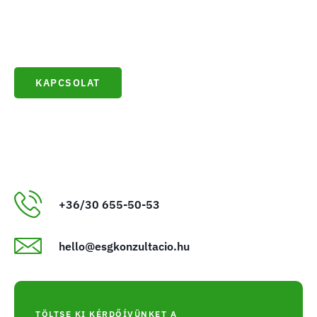
Vegye fel velünk a kapcsolatot és lépjen a fenntartható növekedés
útjára!
KAPCSOLAT
+36/30 655-50-53
hello@esgkonzultacio.hu
TÖLTSE KI KÉRDŐÍVÜNKET A