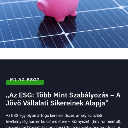
MI AZ ESG?
„Az ESG: Több Mint Szabályozás – A
Jövő Vállalati Sikereinek Alapja”
Az ESG egy olyan átfogó keretrendszer, amely az üzleti
tevékenység három kulcsterületére – Környezeti (Environmental),
Társadalmi (Social) és Irányítási (Governance) – összpontosít. A